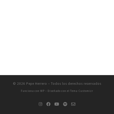
© 2026
Pepe Herrero
– Todos los derechos reservados
Funciona con
WP
– Diseñado con el
Tema Customizr